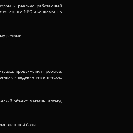
юмором и реально работающей
отношения с NPC и концовки, но
ому резюме
итража, продвижения проектов,
ждениях и ведения тематических
ский объект: магазин, аптеку,
)
компонентной базы