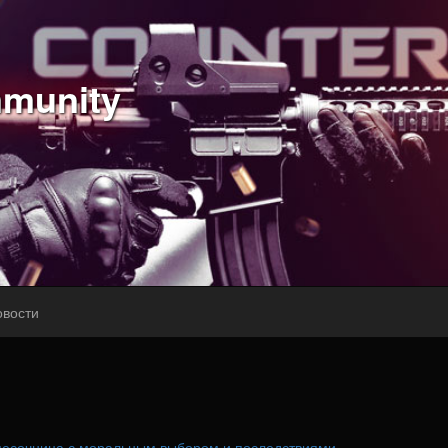
munity
овости
 песочница с моральным выбором и последствиями