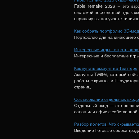
Fable remake 2026 – это вз
системой последствий, где каж
впридачу вы получаете типичн
Как собрать портфолио 3D-мо
Портфолио для начинающего с
Интересные игры - играть онла
Интересные и бесплатные игры,
Как купить аккаунт на Твиттере
Аккаунты Twitter, который се
работы с крипто- и IT-аудитор
страниц
Согласование отдельных входо
Отдельный вход — это решение
салон или офис с собственной
Разбор полетов: Что скрывает
Введение Готовые сборки трад