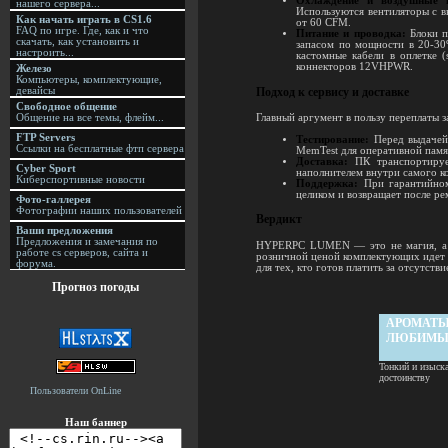
Охлаждение и воздушные п
нашего сервера...
Используются вентиляторы с в
Как начать играть в CS1.6
от 60 CFM.
FAQ по игре. Где, как и что
Питание и проводка:
Блоки п
скачать, как установить и
запасом по мощности в 20-30
настроить...
кастомные кабели в оплетке (
коннекторов 12VHPWR.
Железо
Компьютеры, комплектующие,
Подход к сервису и доставке
девайсы
Свободное общение
Общение на все темы, флейм...
Главный аргумент в пользу переплаты з
FTP Servers
Тестирование:
Перед выдачей 
Ссылки на бесплатные фтп сервера
MemTest для оперативной памя
Доставка:
ПК транспортируе
Cyber Sport
наполнителем внутри самого ко
Киберспортивные новости
Поддержка:
При гарантийном
целиком и возвращает после ре
Фото-галлерея
Фотографии наших пользователей
Вердикт
Ваши предложения
Предложения и замечания по
HYPERPC LUMEN — это не магия, а г
работе cs серверов, сайта и
розничной ценой комплектующих идет н
форума.
для тех, кто готов платить за отсутств
Прогноз погоды
АРОМАТЫ 
ЛЮБИМ
Тонкий и изыск
достоинству
Пользователи OnLine
Наш баннер