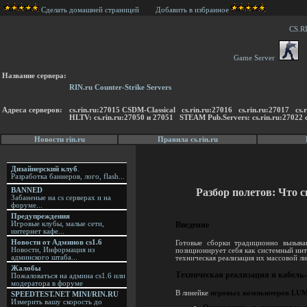
Сделать домашней страницей
Добавить в избранное
CS.R
Game Server
Название сервера:
RIN.ru Counter-Strike Servers
Адреса серверов:
cs.rin.ru:27015 CSDM-Classical cs.rin.ru:27016 cs.rin.ru:27017 
HLTV: cs.rin.ru:27050 и 27051 STEAM Pub.Servers: cs.rin.ru:27022 c
Новости rin.ru
Правила cs.rin.ru
Дизайнерский клуб
.
Разработка баннеров, лого, flash...
Разбор полетов: Что
BANNED
Забаненые на cs серверах и на
форуме...
Предупреждения
Игровые клубы, малые сети,
Введение
интернет кафе...
Новости от Админов cs1.6
Готовые сборки традиционно вызыва
Новости, Информация из
позиционирует себя как системный инт
админского штаба...
техническая реализация их массовой л
Жалобы
Техническая реализация и кабель
Пожаловаться на админа cs1.6 или
модератора в форуме
В линейке
игровых компьютеров LU
SPEEDTEST.NET MINI/RIN.RU
Измерить вашу скорость до