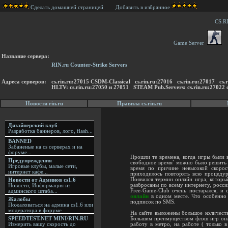
Сделать домашней страницей
Добавить в избранное
CS.R
Game Server
Название сервера:
RIN.ru Counter-Strike Servers
Адреса серверов:
cs.rin.ru:27015 CSDM-Classical cs.rin.ru:27016 cs.rin.ru:27017 
HLTV: cs.rin.ru:27050 и 27051 STEAM Pub.Servers: cs.rin.ru:27022 c
Новости rin.ru
Правила cs.rin.ru
Дизайнерский клуб
.
Разработка баннеров, лого, flash...
BANNED
Забаненые на cs серверах и на
форуме...
Прошли те времена, когда игры были в
Предупреждения
свободное время` можно было решить 
Игровые клубы, малые сети,
время по причине невысокой скорост
интернет кафе...
приходилось повторять всю процедур
Появился термин онлайн игра, которы
Новости от Админов cs1.6
разбросаны по всему интернету, росси
Новости, Информация из
Free-Game-Club очень постарался, и 
админского штаба...
онлайн
в одном месте. Что особенно в
Жалобы
подписок по SMS.
Пожаловаться на админа cs1.6 или
модератора в форуме
На сайте выложены большое количеств
SPEEDTEST.NET MINI/RIN.RU
Большим преимуществом флэш игр онла
Измерить вашу скорость до
работу в метро, на работе ( только 