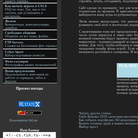
нашего сервера...
стрелять, летать, отгадывать, подсмат
Как начать играть в CS1.6
Сайт сделан по принципу `всё для чело
FAQ по игре. Где, как и что
ограничена по времени. В зависимости 
скачать, как установить и
выбирается жанр игры из рубрикатора.
настроить...
Железо
Легко можно предугадать что девчонк
Компьютеры, комплектующие,
развивать свой мозг в логических играх
девайсы
С мальчишками тоже всё предсказуемо.
Свободное общение
часто хотят вернутся в такое свое б
Общение на все темы, флейм...
военной тематики будут приятно удивл
невероятен - турниры рыцарей за серд
FTP Servers
войны. Для того, чтобы победить в так
Ссылки на бесплатные фтп сервера
овладении онлайн флэш игрой. Если н
Cyber Sport
интернета достойного соперника. И вс
Киберспортивные новости
Фото-галлерея
Фотографии наших пользователей
РЕЗЬ ПР
Ваши предложения
Предложения и замечания по
работе cs серверов, сайта и
Основной причи
форума.
мочеиспускании
процессы, котор
Прогноз погоды
мочевой пузырь,
половые органы
Читать другие статьи
Fable Remake 2026 сказочная песочни
Как собрать портфолио 3D-моделлера е
Пользователи OnLine
Купить технику apple в нашем интернет
Выбор прост
Наш баннер