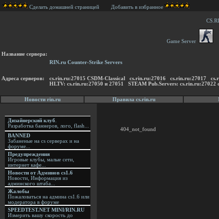
Сделать домашней страницей
Добавить в избранное
CS.R
Game Server
Название сервера:
RIN.ru Counter-Strike Servers
Адреса серверов:
cs.rin.ru:27015 CSDM-Classical cs.rin.ru:27016 cs.rin.ru:27017 
HLTV: cs.rin.ru:27050 и 27051 STEAM Pub.Servers: cs.rin.ru:27022 c
Новости rin.ru
Правила cs.rin.ru
Дизайнерский клуб
.
Разработка баннеров, лого, flash...
404_not_found
BANNED
Забаненые на cs серверах и на
форуме...
Предупреждения
Игровые клубы, малые сети,
интернет кафе...
Новости от Админов cs1.6
Новости, Информация из
админского штаба...
Жалобы
Пожаловаться на админа cs1.6 или
модератора в форуме
SPEEDTEST.NET MINI/RIN.RU
Измерить вашу скорость до