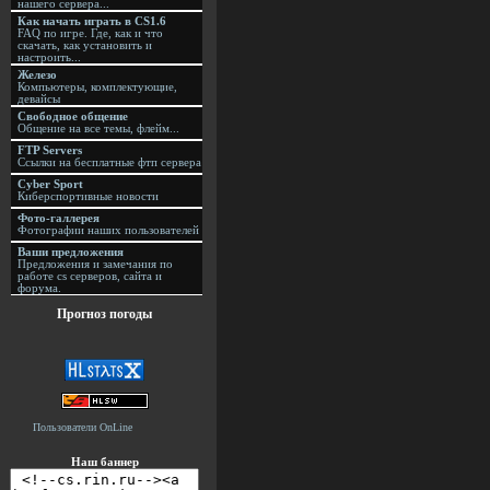
нашего сервера...
Как начать играть в CS1.6
FAQ по игре. Где, как и что
скачать, как установить и
настроить...
Железо
Компьютеры, комплектующие,
девайсы
Свободное общение
Общение на все темы, флейм...
FTP Servers
Ссылки на бесплатные фтп сервера
Cyber Sport
Киберспортивные новости
Фото-галлерея
Фотографии наших пользователей
Ваши предложения
Предложения и замечания по
работе cs серверов, сайта и
форума.
Прогноз погоды
Пользователи OnLine
Наш баннер