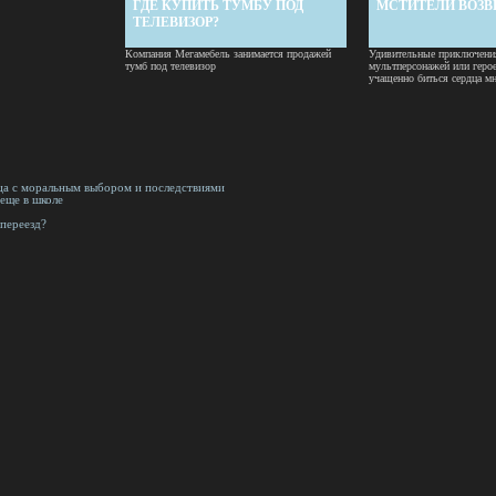
ГДЕ КУПИТЬ ТУМБУ ПОД
МСТИТЕЛИ ВОЗ
ТЕЛЕВИЗОР?
Компания Мегамебель занимается продажей
Удивительные приключен
тумб под телевизор
мультперсонажей или герое
учащенно биться сердца мн
ца с моральным выбором и последствиями
еще в школе
переезд?