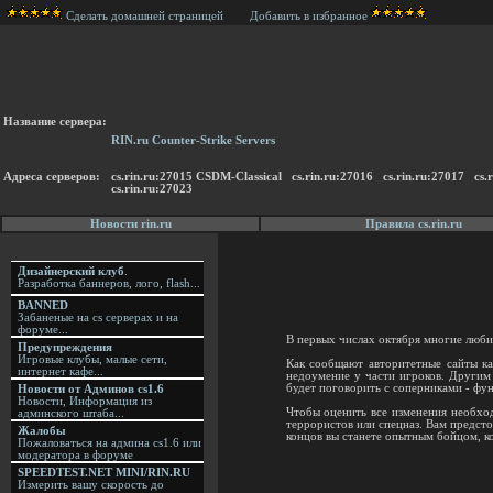
Сделать домашней страницей
Добавить в избранное
Название сервера:
RIN.ru Counter-Strike Servers
Адреса серверов:
cs.rin.ru:27015 CSDM-Classical cs.rin.ru:27016 cs.rin.ru:27017 c
cs.rin.ru:27023
Новости rin.ru
Правила cs.rin.ru
Дизайнерский клуб
.
Разработка баннеров, лого, flash...
BANNED
Забаненые на cs серверах и на
форуме...
В первых числах октября многие люби
Предупреждения
Игровые клубы, малые сети,
Как сообщают авторитетные сайты ка
интернет кафе...
недоумение у части игроков. Другим 
будет поговорить с соперниками - фун
Новости от Админов cs1.6
Новости, Информация из
Чтобы оценить все изменения необход
админского штаба...
террористов или спецназ. Вам предсто
Жалобы
концов вы станете опытным бойцом, ко
Пожаловаться на админа cs1.6 или
модератора в форуме
SPEEDTEST.NET MINI/RIN.RU
Измерить вашу скорость до