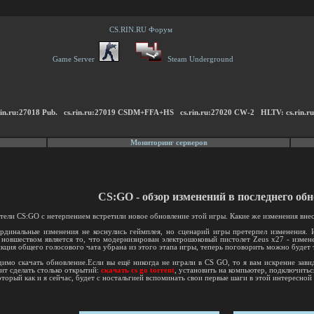
CS.RIN.RU Форум
Game Server
Steam Underground
s.rin.ru:27018 Pub. cs.rin.ru:27019 CSDM+FFA+HS cs.rin.ru:27020 CW-2 HLTV: cs.rin.r
Мониторинг серверов
CS:GO - обзор изменений в последнего об
тели CS:GO с нетерпением встретили новое обновление этой игры. Какие же изменения вне
рдинальные изменения не коснулись геймплея, но сценарий игры претерпел изменения. 
новшеством является то, что модернизирован электрошоковый пистолет Zeus x27 - измен
кция общего голосового чата убрана из этого этапа игры, теперь поговорить можно будет 
имо скачать обновление.Если вы ещё никогда не играли в CS GO, то я вам искренне завид
ит сделать столько открытий:
скачать cs go torrent
, установить на компьютер, подключиться
торый как и я сейчас, будет с ностальгией вспоминать свои первые шаги в этой интересной 