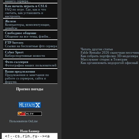
нашего сервера...
Как начать играть в CS1.6
FAQ по игре. Где, как и что
скачать, как установить и
настроить...
Железо
Компьютеры, комплектующие,
девайсы
Свободное общение
Общение на все темы, флейм...
FTP Servers
Ссылки на бесплатные фтп сервера
Читать другие статьи
Cyber Sport
Fable Remake 2026 сказочная песочни
Киберспортивные новости
Как собрать портфолио 3D-моделлера 
Масслукинг сторис в Телеграм
Фото-галлерея
Как организовать недорогой офисный 
Фотографии наших пользователей
Ваши предложения
Предложения и замечания по
работе cs серверов, сайта и
форума.
Прогноз погоды
Пользователи OnLine
Наш баннер