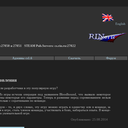
English
u:27050 и 27051 STEAM Pub.Servers: cs.rin.ru:27022
Админы cs1.6
Скачать
Форум
новления
сли разработчики в эту популярную игру?
Из игры исчезла операция под названием Bloodhound, что вызвало некоторое
ены некоторые его параметры. Теперь в разминке перед соревнованием нельзя
только с соратниками по команде.
ую - то, в двух словах, эту игру можно играть в одиночку или в команде, за
 к игре, стать членом команды, участвовать в боях, набираться опыта. В конце-
и увлекательной игре.
Опубликовано: 25.08.2014