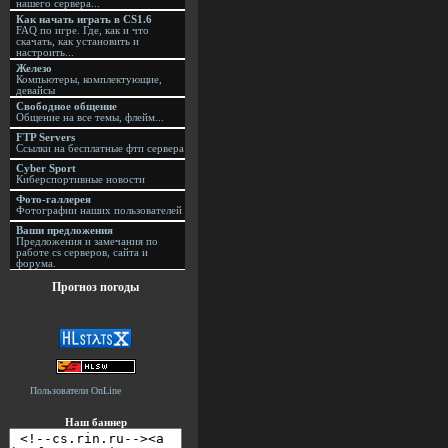
нашего сервера...
Как начать играть в CS1.6
FAQ по игре. Где, как и что
скачать, как установить и
настроить...
Железо
Компьютеры, комплектующие,
девайсы
Свободное общение
Общение на все темы, флейм...
FTP Servers
Ссылки на бесплатные фтп сервера
Cyber Sport
Киберспортивные новости
Фото-галлерея
Фотографии наших пользователей
Ваши предложения
Предложения и замечания по
работе cs серверов, сайта и
форума.
Прогноз погоды
Пользователи OnLine
Наш баннер