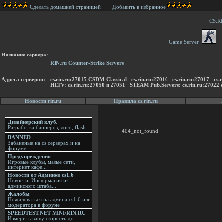
Сделать домашней страницей
Добавить в избранное
CS.R
Game Server
Название сервера:
RIN.ru Counter-Strike Servers
Адреса серверов:
cs.rin.ru:27015 CSDM-Classical cs.rin.ru:27016 cs.rin.ru:27017 
HLTV: cs.rin.ru:27050 и 27051 STEAM Pub.Servers: cs.rin.ru:27022 c
Новости rin.ru
Правила cs.rin.ru
Дизайнерский клуб
.
Разработка баннеров, лого, flash...
404_not_found
BANNED
Забаненые на cs серверах и на
форуме...
Предупреждения
Игровые клубы, малые сети,
интернет кафе...
Новости от Админов cs1.6
Новости, Информация из
админского штаба...
Жалобы
Пожаловаться на админа cs1.6 или
модератора в форуме
SPEEDTEST.NET MINI/RIN.RU
Измерить вашу скорость до