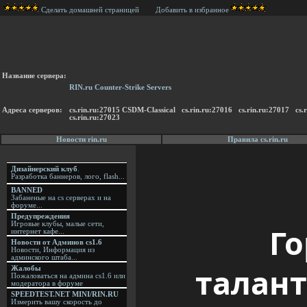
Сделать домашней страницей
Добавить в избранное
Название сервера:
RIN.ru Counter-Strike Servers
Адреса серверов:
cs.rin.ru:27015 CSDM-Classical cs.rin.ru:27016 cs.rin.ru:27017 c
cs.rin.ru:27023
Новости rin.ru
Правила cs.rin.ru
Дизайнерский клуб
.
Разработка баннеров, лого, flash...
BANNED
Забаненые на cs серверах и на
форуме...
Предупреждения
Игровые клубы, малые сети,
Го
интернет кафе...
Новости от Админов cs1.6
Новости, Информация из
админского штаба...
талант
Жалобы
Пожаловаться на админа cs1.6 или
модератора в форуме
SPEEDTEST.NET MINI/RIN.RU
Измерить вашу скорость до