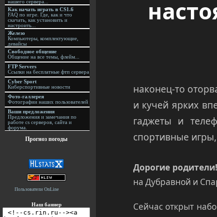
насто
нашего сервера...
Как начать играть в CS1.6
FAQ по игре. Где, как и что
скачать, как установить и
настроить...
Железо
Компьютеры, комплектующие,
девайсы
Свободное общение
Общение на все темы, флейм...
FTP Servers
Ссылки на бесплатные фтп сервера
Cyber Sport
наконец-то оторв
Киберспортивные новости
Фото-галлерея
и кучей ярких вп
Фотографии наших пользователей
Ваши предложения
гаджеты и телеф
Предложения и замечания по
работе cs серверов, сайта и
форума.
спортивные игры,
Прогноз погоды
Дорогие родители
на Дубравной и Спа
Пользователи OnLine
Сейчас открыт набо
Наш баннер