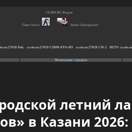
CS.RIN.RU Форум
Game Server
Steam Underground
s.rin.ru:27018 Pub. cs.rin.ru:27019 CSDM+FFA+HS cs.rin.ru:27020 CW-2 HLTV: cs.rin.r
Мониторинг серверов
родской летний ла
ов» в Казани 2026: 