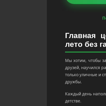
П
Главная 
лето без г
Мы хотим, чтобы з
друзей, научился р
только уличные и с
дружбы.
Каждый день наполн
детстве.