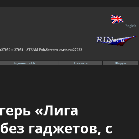
English
u:27050 и 27051 STEAM Pub.Servers: cs.rin.ru:27022
Админы cs1.6
Скачать
Форум
герь «Лига
без гаджетов, с