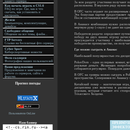
нашего сервера...
За всю раздачу участники получают по
расположена. В верхнем ряду нужно в
Как начать играть в CS1.6
FAQ по игре. Где, как и что
В OFC часто играют по расширенным пр
скачать, как установить и
Эта бонусная партия предоставляет п
настроить...
После составления комбинаций осущест
Железо
Компьютеры, комплектующие,
В Ананасе комбинации нужно располаг
девайсы
мертвую руку («скуп») не дают ни одн
Свободное общение
Победителя раздачи определяют путем
Общение на все темы, флейм...
победу на двух линиях игроку начис
FTP Servers
присуждается участнику с наибольши
Ссылки на бесплатные фтп сервера
победителю преимущество, он получает
Cyber Sport
Где можно сыграть в Ананас
Киберспортивные новости
Наибольшей популярностью эта дисципл
Фото-галлерея
Фотографии наших пользователей
PokerDom – одна из первых комнат, ко
реальные деньги. Желающих попробов
Ваши предложения
собираются регулярно. Покердом даже 
Предложения и замечания по
работе cs серверов, сайта и
В OFC на гривны можно сыграть в Pok
форума.
пространства. Соперников по Ананасу 
Прогноз погоды
Китайский покер – экзотическая игра
дисциплина уже включена в расписа
игрокам, которые считают его стопро
Техасского Холдема.
Пользователи OnLine
Наш баннер
ПРЕИМУЩ
ЭФФЕКТО