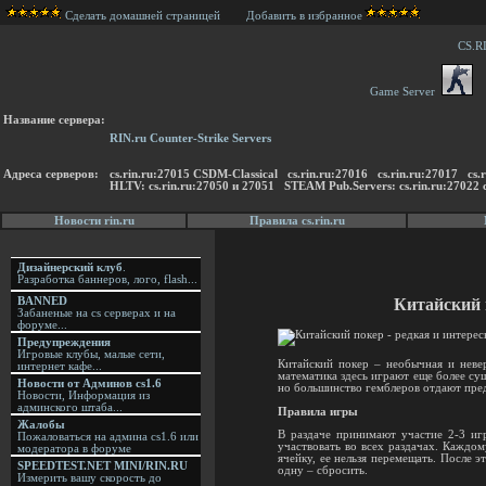
Сделать домашней страницей
Добавить в избранное
CS.R
Game Server
Название сервера:
RIN.ru Counter-Strike Servers
Адреса серверов:
cs.rin.ru:27015 CSDM-Classical cs.rin.ru:27016 cs.rin.ru:27017 
HLTV: cs.rin.ru:27050 и 27051 STEAM Pub.Servers: cs.rin.ru:27022 c
Новости rin.ru
Правила cs.rin.ru
Дизайнерский клуб
.
Разработка баннеров, лого, flash...
Китайский 
BANNED
Забаненые на cs серверах и на
форуме...
Предупреждения
Игровые клубы, малые сети,
Китайский покер – необычная и невер
интернет кафе...
математика здесь играют еще более сущ
Новости от Админов cs1.6
но большинство гемблеров отдают пред
Новости, Информация из
админского штаба...
Правила игры
Жалобы
В раздаче принимают участие 2-3 игр
Пожаловаться на админа cs1.6 или
участвовать во всех раздачах. Каждом
модератора в форуме
ячейку, ее нельзя перемещать. После э
SPEEDTEST.NET MINI/RIN.RU
одну – сбросить.
Измерить вашу скорость до