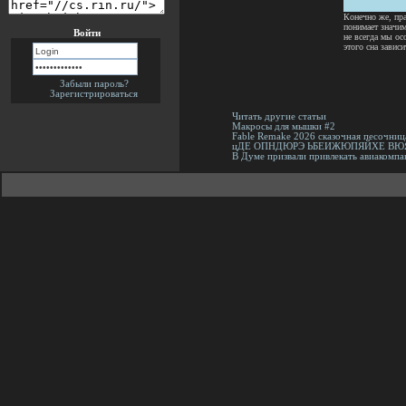
Конечно же, пр
понимает значим
Войти
не всегда мы ос
этого сна зависи
Забыли пароль?
Зарегистрироваться
Читать другие статьи
Макросы для мышки #2
Fable Remake 2026 сказочная песочни
цДЕ ОПНДЮРЭ ЬБЕИЖЮПЯЙХЕ ВЮ
В Думе призвали привлекать авиакомпа