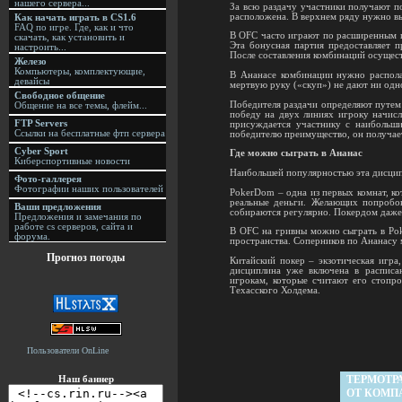
нашего сервера...
За всю раздачу участники получают по
расположена. В верхнем ряду нужно в
Как начать играть в CS1.6
FAQ по игре. Где, как и что
В OFC часто играют по расширенным пр
скачать, как установить и
Эта бонусная партия предоставляет п
настроить...
После составления комбинаций осущест
Железо
Компьютеры, комплектующие,
В Ананасе комбинации нужно располаг
девайсы
мертвую руку («скуп») не дают ни одн
Свободное общение
Победителя раздачи определяют путем
Общение на все темы, флейм...
победу на двух линиях игроку начис
FTP Servers
присуждается участнику с наибольши
Ссылки на бесплатные фтп сервера
победителю преимущество, он получает
Cyber Sport
Где можно сыграть в Ананас
Киберспортивные новости
Наибольшей популярностью эта дисципл
Фото-галлерея
Фотографии наших пользователей
PokerDom – одна из первых комнат, ко
реальные деньги. Желающих попробов
Ваши предложения
собираются регулярно. Покердом даже 
Предложения и замечания по
работе cs серверов, сайта и
В OFC на гривны можно сыграть в Pok
форума.
пространства. Соперников по Ананасу 
Прогноз погоды
Китайский покер – экзотическая игра
дисциплина уже включена в расписа
игрокам, которые считают его стопро
Техасского Холдема.
Пользователи OnLine
Наш баннер
ТЕРМОТР
ОТ КОМП