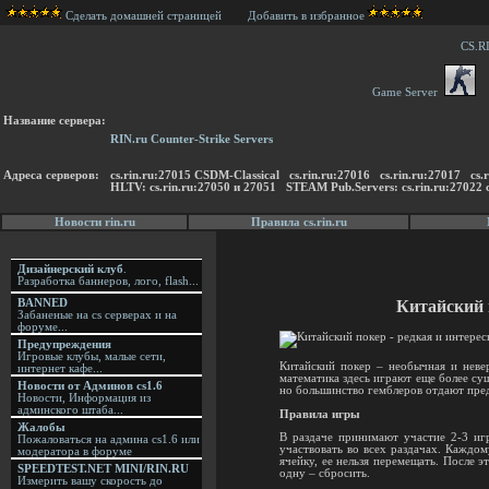
Сделать домашней страницей
Добавить в избранное
CS.R
Game Server
Название сервера:
RIN.ru Counter-Strike Servers
Адреса серверов:
cs.rin.ru:27015 CSDM-Classical cs.rin.ru:27016 cs.rin.ru:27017 
HLTV: cs.rin.ru:27050 и 27051 STEAM Pub.Servers: cs.rin.ru:27022 c
Новости rin.ru
Правила cs.rin.ru
Дизайнерский клуб
.
Разработка баннеров, лого, flash...
Китайский 
BANNED
Забаненые на cs серверах и на
форуме...
Предупреждения
Игровые клубы, малые сети,
Китайский покер – необычная и невер
интернет кафе...
математика здесь играют еще более сущ
Новости от Админов cs1.6
но большинство гемблеров отдают пред
Новости, Информация из
админского штаба...
Правила игры
Жалобы
В раздаче принимают участие 2-3 игр
Пожаловаться на админа cs1.6 или
участвовать во всех раздачах. Каждом
модератора в форуме
ячейку, ее нельзя перемещать. После э
SPEEDTEST.NET MINI/RIN.RU
одну – сбросить.
Измерить вашу скорость до