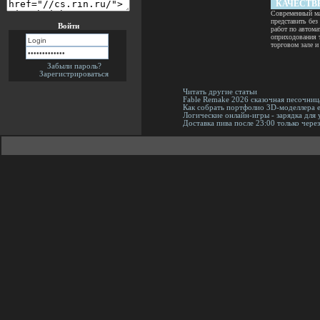
КАЧЕСТВ
Современный ма
МАТЕРИАЛ
представить бе
Войти
работ по автома
оприходования т
торговом зале и
Забыли пароль?
Зарегистрироваться
Читать другие статьи
Fable Remake 2026 сказочная песочни
Как собрать портфолио 3D-моделлера е
Логические онлайн-игры - зарядка для 
Доставка пива после 23:00 только чере